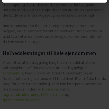
men øger også værdien af din ejendom. Når byggeriet
udføres med kvalitet for øje, bliver resultatet en investering,
der både gavner din dagligdag og din økonomi på sigt.
Hos os handler det ikke om hurtige løsninger, men om
byggeri, der er gennemtænkt og holdbart. Det er derfor, vi
altid kvalitetssikrer vores arbejde og dokumenterer det, så
du kan være helt tryg.
Helhedsløsninger til hele ejendommen
Vi ser ofte, at en tilbygning indgår som en del af større
boligprojekter. Måske overvejer du en tilbygning til
sommerhus
, hvor vi sikrer et stabilt fundament og en
funktionel løsning, der passer til fritidslivet. Eller måske har du
brug for et minirenseanlæg, som kan integreres sammen
med opgaver indenfor
kloakering
samt
regnvandshåndtering
,
LAR-løsninger
og
grundvandssænkning
.