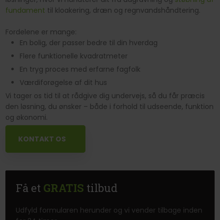
fundament
til kloakering, dræn og regnvandshåndtering.
Fordelene er mange:
En bolig, der passer bedre til din hverdag
Flere funktionelle kvadratmeter
En tryg proces med erfarne fagfolk
Værdiforøgelse af dit hus
Vi tager os tid til at rådgive dig undervejs, så du får præcis
den løsning, du ønsker – både i forhold til udseende, funktion
og økonomi.​
KONTAKT OS
Få et
GRATIS
tilbud
Udfyld formularen herunder og vi vender tilbage inden