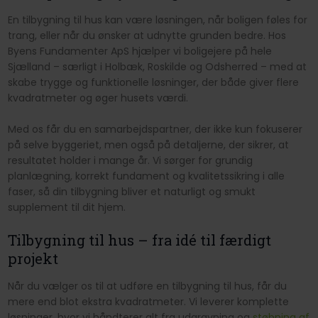
En tilbygning til hus kan være løsningen, når boligen føles for
trang, eller når du ønsker at udnytte grunden bedre. Hos
Byens Fundamenter ApS hjælper vi boligejere på hele
Sjælland – særligt i Holbæk, Roskilde og Odsherred – med at
skabe trygge og funktionelle løsninger, der både giver flere
kvadratmeter og øger husets værdi.
Med os får du en samarbejdspartner, der ikke kun fokuserer
på selve byggeriet, men også på detaljerne, der sikrer, at
resultatet holder i mange år. Vi sørger for grundig
planlægning, korrekt fundament og kvalitetssikring i alle
faser, så din tilbygning bliver et naturligt og smukt
supplement til dit hjem.
Tilbygning til hus – fra idé til færdigt
projekt
Når du vælger os til at udføre en tilbygning til hus, får du
mere end blot ekstra kvadratmeter. Vi leverer komplette
løsninger, hvor vi håndterer alt fra udgravning og
støbning af