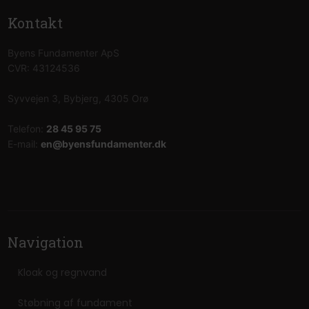
Kontakt
Byens Fundamenter ApS​
CVR: 43124536
Syvvejen 3, Bybjerg, 4305 Orø
Telefon:
28 45 95 75
E-mail:
en@byensfundamenter.dk
Navigation​
Kloak og regnvand
Støbning af fundament