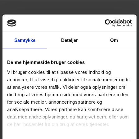
Udestue tilbygning giver lys og liv til
hjemmet
En populær løsning er en udestue tilbygning, hvor boligen
Samtykke
Detaljer
Om
åbnes op mod haven og lyset lukkes ind. Her får du et
opholdsrum, der kan bruges året rundt, og som skaber en
naturlig forbindelse mellem ude og inde.
Denne hjemmeside bruger cookies
Vi bruger cookies til at tilpasse vores indhold og
Når vi bygger udestuer, lægger vi vægt på både æstetik og
funktion. Det betyder et solidt fundament, korrekt
fugtsikring
annoncer, til at vise dig funktioner til sociale medier og til
og gennemtænkte detaljer, så du kan nyde rummet uden
at analysere vores trafik. Vi deler også oplysninger om
bekymringer om fugt eller kulde. Vi hjælper med alt fra
din brug af vores hjemmeside med vores partnere inden
materialevalg til praktiske løsninger, der passer til netop dit
for sociale medier, annonceringspartnere og
hjem, så du får en udestue tilbygning, som du bliver glad for
analysepartnere. Vores partnere kan kombinere disse
i mange år frem. Vi kan også hjælpe med
udgravning til
data med andre oplysninger, du har givet dem, eller som
kælder
eller
kælderrenovering
, hvis du foretrækker at
de har indsamlet fra din brug af deres tjenester.
udnytte pladsen under huset.